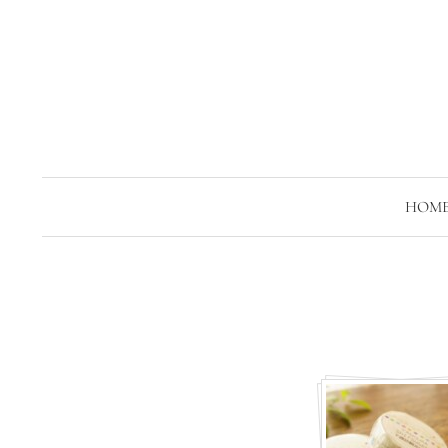
コ
ン
テ
ン
ツ
へ
ス
HOM
キ
ッ
プ