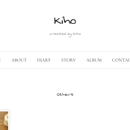
Kiho
created by Kiho
E
ABOUT
DIARY
STORY
ALBUM
CONTA
Others